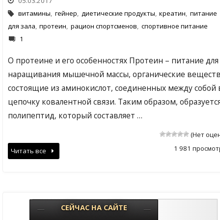
05.03.2017
витамины
,
гейнер
,
диетические продукты
,
креатин
,
питание
для зала
,
протеин
,
рацион спортсменов
,
спортивное питание
1
О протеине и его особенностях Протеин – питание для
наращивания мышечной массы, органические веществ
состоящие из аминокислот, соединенных между собой 
цепочку ковалентной связи. Таким образом, образуетс
полипептид, который составляет …
(Нет оце
1 981 просмот
Читать все
СЕЙЧАС НА САЙТЕ