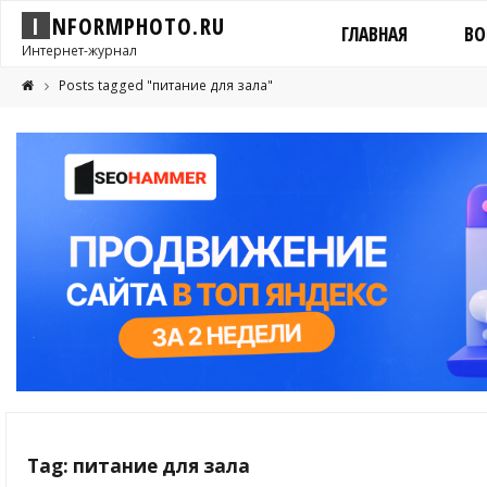
I
N
F
O
R
M
P
H
O
T
O
.
R
U
ГЛАВНАЯ
ВО
Интернет-журнал
Posts tagged "питание для зала"
Tag: питание для зала