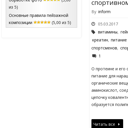
спортивно
из 5)
By
inform
Основные правила пейзажной
композиции
(5,00 из 5)
05.03.2017
витамины
,
гей
креатин
,
питание 
спортсменов
,
спо
1
О протеине и его
питание для нара
органические вещ
аминокислот, сое
цепочку ковалентн
образуется полип
Читать все