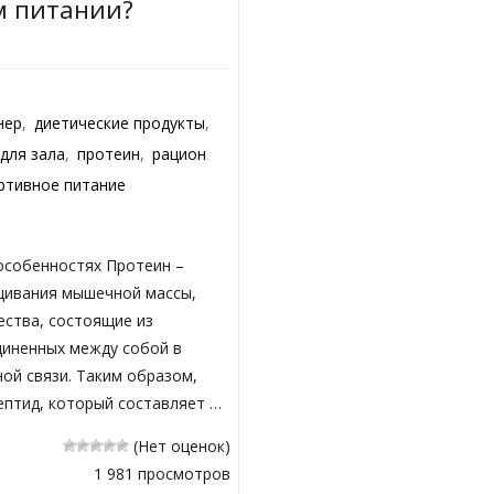
м питании?
нер
,
диетические продукты
,
для зала
,
протеин
,
рацион
ртивное питание
 особенностях Протеин –
щивания мышечной массы,
ества, состоящие из
диненных между собой в
ой связи. Таким образом,
ептид, который составляет …
(Нет оценок)
1 981 просмотров