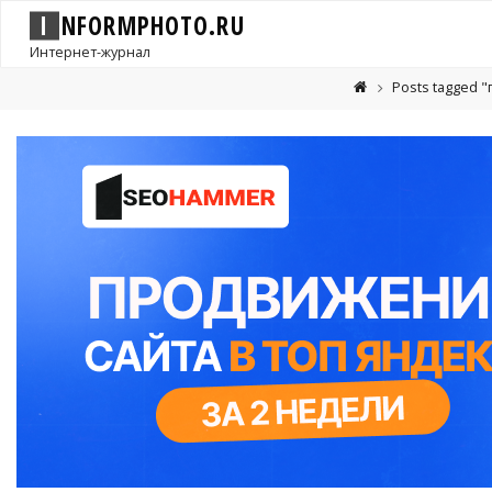
I
N
F
O
R
M
P
H
O
T
O
.
R
U
Интернет-журнал
Posts tagged 