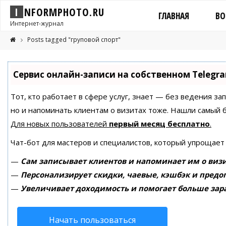
I
N
F
O
R
M
P
H
O
T
O
.
R
U
ГЛАВНАЯ
ВО
Интернет-журнал
Posts tagged "груповой спорт"
Сервис онлайн-записи на собственном Telegr
Тот, кто работает в сфере услуг, знает — без ведения за
но и напоминать клиентам о визитах тоже. Нашли самый
Для новых пользователей
первый месяц бесплатно
.
Чат-бот для мастеров и специалистов, который упрощает
—
Сам записывает клиентов и напоминает им о визи
—
Персонализирует скидки, чаевые, кэшбэк и предо
—
Увеличивает доходимость и помогает больше зар
Начать пользоваться