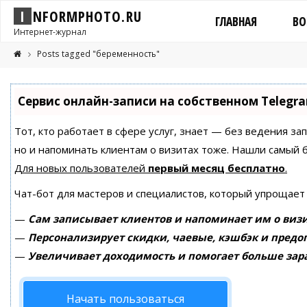
I
N
F
O
R
M
P
H
O
T
O
.
R
U
ГЛАВНАЯ
ВО
Интернет-журнал
Posts tagged "беременность"
Сервис онлайн-записи на собственном Telegr
Тот, кто работает в сфере услуг, знает — без ведения за
но и напоминать клиентам о визитах тоже. Нашли самый
Для новых пользователей
первый месяц бесплатно
.
Чат-бот для мастеров и специалистов, который упрощает
—
Сам записывает клиентов и напоминает им о визи
—
Персонализирует скидки, чаевые, кэшбэк и предо
—
Увеличивает доходимость и помогает больше зар
Начать пользоваться