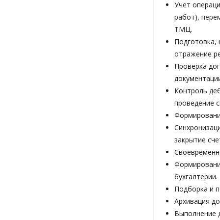
Учет операци
работ), пер
ТМЦ.
Подготовка, 
отражение ре
Проверка дог
документации
Контроль деб
проведение с
Формирование
Синхронизаци
закрытие счет
Своевременн
Формировани
бухгалтерии.
Подборка и п
Архивация до
Выполнение д