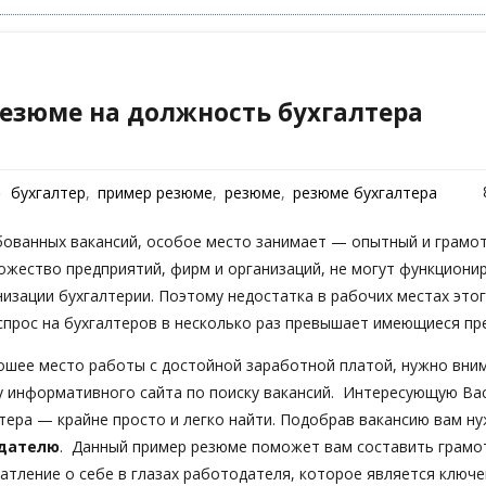
резюме на должность бухгалтера
бухгалтер
,
пример резюме
,
резюме
,
резюме бухгалтера
бованных вакансий, особое место занимает — опытный и грамот
ожество предприятий, фирм и организаций, не могут функциони
низации бухгалтерии. Поэтому недостатка в рабочих местах эт
 спрос на бухгалтеров в несколько раз превышает имеющиеся п
ошее место работы с достойной заработной платой, нужно вни
у информативного сайта по поиску вакансий. Интересующую Вас
лтера — крайне просто и легко найти. Подобрав вакансию вам н
дателю
. Данный пример резюме поможет вам составить грамо
атление о себе в глазах работодателя, которое является ключ