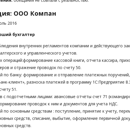
ения:
обещания не совпали с реальностью.
ция: ООО Компан
ль 2016
рший бухгалтер
блюдения внутренних регламентов компании и действующего за
галтерского и управленческого учетов.
х операций:формирование кассовой книги, отчета кассира, прих
еров и отражение проводок по счету 50.
й по банку: формирование и отправление платежных поручений,
анк-клиент», разноска платежей в программу 1С:Предприятие 8.
счету 51.
в с подотчетными лицами: авансовые отчёты счет 71 (командиров
формирование проводок к ним и документов для учета НДС.
й по основным средствам : поступление, принятие к учету, пер
овных средств, списание, выбытие, оформление первичной док
овных средств.