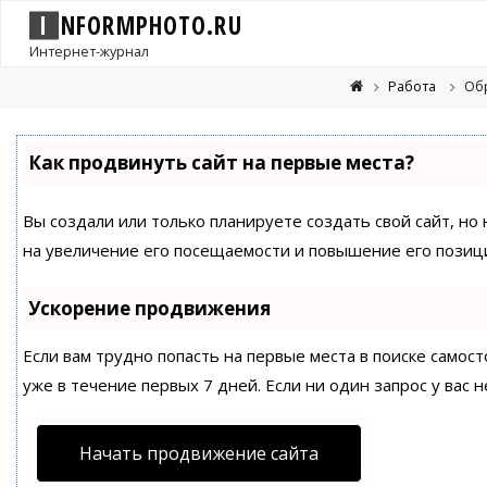
I
N
F
O
R
M
P
H
O
T
O
.
R
U
Интернет-журнал
Работа
Об
Как продвинуть сайт на первые места?
Вы создали или только планируете создать свой сайт, но
на увеличение его посещаемости и повышение его позици
Ускорение продвижения
Если вам трудно попасть на первые места в поиске само
уже в течение первых 7 дней. Если ни один запрос у вас н
Начать продвижение сайта