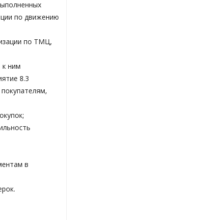
 выполненных
ации по движению
изации по ТМЦ,
 к ним
ятие 8.3
 покупателям,
окупок;
вильность
ментам в
ерок.