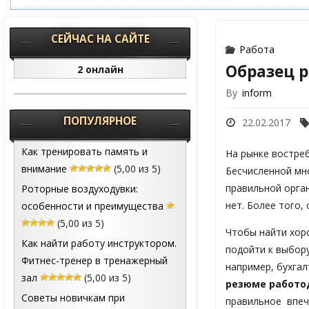
СЕЙЧАС НА САЙТЕ
Работа
Образец 
2 онлайн
By
inform
ПОПУЛЯРНОЕ
22.02.2017
Как тренировать память и
На рынке востре
внимание
(5,00 из 5)
Бесчисленной мн
правильной орга
Роторные воздуходувки:
нет. Более того,
особенности и преимущества
(5,00 из 5)
Чтобы найти хор
Как найти работу инструктором.
подойти к выбор
Фитнес-тренер в тренажерный
например, бухга
зал
(5,00 из 5)
резюме работо
Советы новичкам при
правильное впеч