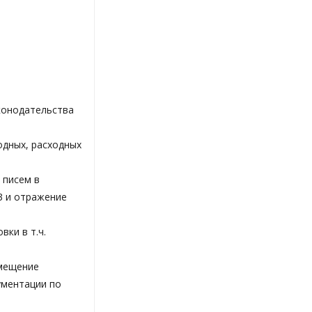
конодательства
одных, расходных
 писем в
3 и отражение
ки в т.ч.
емещение
ументации по