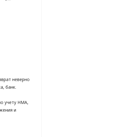
зврат неверно
а, банк.
по учету НМА,
жения и