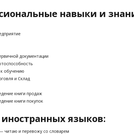
сиональные навыки и знан
едприятие
ервичной документации
отоспособность
 к обучению
рговля и Склад
едение книги продаж
едение книги покупок
 иностранных языков:
 — читаю и перевожу со словарем