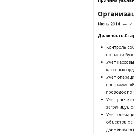
Причина увольн
Организа
Июнь 2014 — Ию
Должность:Ста
Контроль со
по части бух
Учет кассовы
кассовых орд
Учет операци
программе «Б
проводок по 
Учет расчето
заграницу), 
Учет операци
объектов осн
движению осн