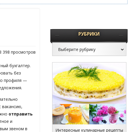
РУБРИКИ
8 398 просмотров
ный бухгалтер.
ровать без
ого профиля —
редложения.
мательно
 вакансию,
ужно
отправить
тное и
евым звеном в
Интересные кулинарные рецепты