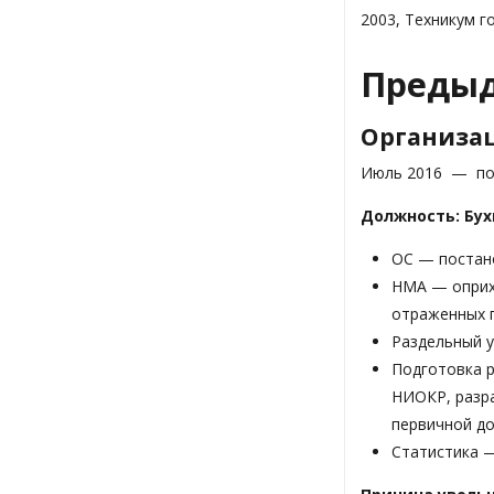
2003, Техникум г
Предыд
Организац
Июль 2016 — по
Должность: Бух
ОС — постано
НМА — оприхо
отраженных п
Раздельный у
Подготовка р
НИОКР, разра
первичной до
Статистика —