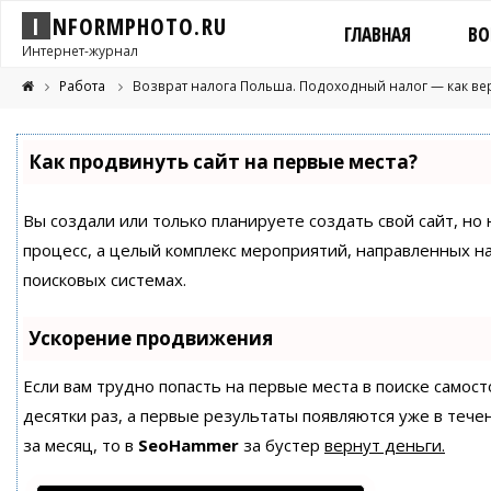
I
N
F
O
R
M
P
H
O
T
O
.
R
U
ГЛАВНАЯ
ВО
Интернет-журнал
Работа
Возврат налога Польша. Подоходный налог — как верну
Как продвинуть сайт на первые места?
Вы создали или только планируете создать свой сайт, но 
процесс, а целый комплекс мероприятий, направленных н
поисковых системах.
Ускорение продвижения
Если вам трудно попасть на первые места в поиске само
десятки раз, а первые результаты появляются уже в течен
за месяц, то в
SeoHammer
за бустер
вернут деньги.