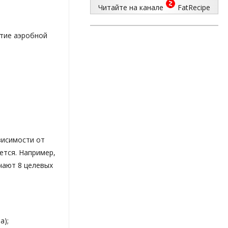
Читайте на канале
FatRecipe
итие аэробной
висимости от
ется. Например,
чают 8 целевых
а);