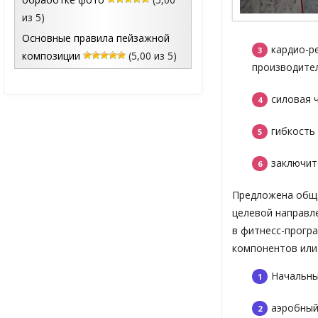
из 5)
Основные правила пейзажной
кардио-р
композиции
(5,00 из 5)
производител
силовая ч
гибкость 
заключит
Предложена обща
целевой направле
в фитнесс-прогр
компонентов или
Начальны
аэробный