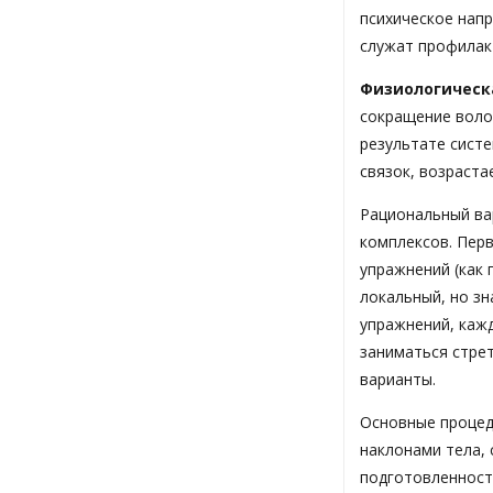
психическое нап
служат профилак
Физиологическ
сокращение воло
результате сист
связок, возраста
Рациональный ва
комплексов. Пер
упражнений (как 
локальный, но з
упражнений, каж
заниматься стрет
варианты.
Основные процед
наклонами тела, 
подготовленност