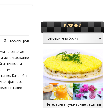
РУБРИКИ
1 151 просмотров
мм не означает
а и использование
й активности
новным
тания. Какая бы
иная фитнесс-
ыделяют такие
Интересные кулинарные рецепты