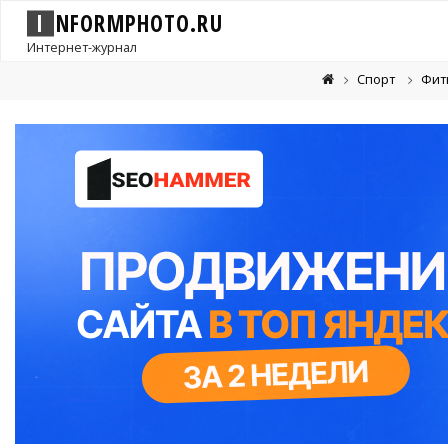
I
N
F
O
R
M
P
H
O
T
O
.
R
U
Интернет-журнал
Спорт
Фит