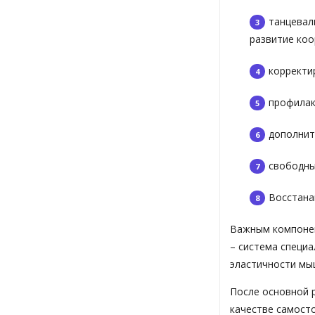
танцевал
развитие коо
корректи
профилак
дополнит
свободны
Восстана
Важным компонен
– система специ
эластичности мыш
После основной р
качестве самост