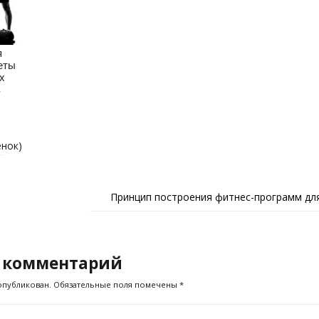
я
еты
х
в
енок)
Принцип построения фитнес-программ дл
 комментарий
опубликован.
Обязательные поля помечены
*