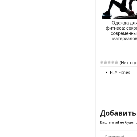
Одежда дл
фитнеса: секр
современны
материало
(Нет оц
FLY Fitnes
Добавить
Ваш e-mail не будет 