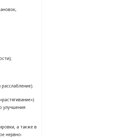
тановок,
ости);
 расслабление).
»растягивание»)
ю улучшения
ировки, а также в
ое нервно-