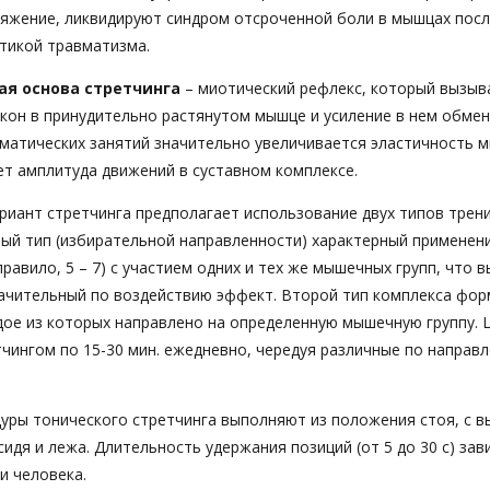
ряжение, ликвидируют синдром отсроченной боли в мышцах посл
тикой травматизма.
ая основа стретчинга
– миотический рефлекс, который вызыв
кон в принудительно растянутом мышце и усиление в нем обмен
ематических занятий значительно увеличивается эластичность 
ет амплитуда движений в суставном комплексе.
риант стретчинга предполагает использование двух типов трен
вый тип (избирательной направленности) характерный применен
правило, 5 – 7) с участием одних и тех же мышечных групп, что 
начительный по воздействию эффект. Второй тип комплекса фор
дое из которых направлено на определенную мышечную группу.
чингом по 15-30 мин. ежедневно, чередуя различные по направ
уры тонического стретчинга выполняют из положения стоя, с в
сидя и лежа. Длительность удержания позиций (от 5 до 30 с) зав
и человека.