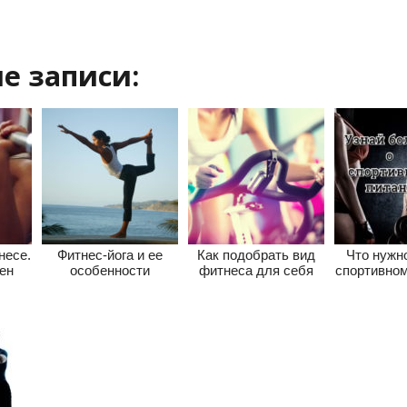
е записи:
несе.
Фитнес-йога и ее
Как подобрать вид
Что нужно
ен
особенности
фитнеса для себя
спортивном