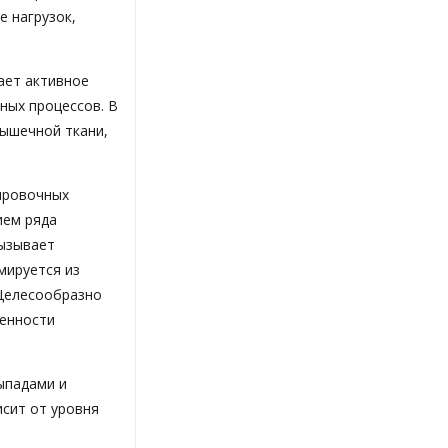
е нагрузок,
ает активное
ных процессов. В
мышечной ткани,
ировочных
ием ряда
вызывает
мируется из
 Целесообразно
ленности
ыпадами и
исит от уровня