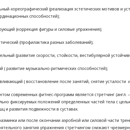
ьный-хореографический (реализация эстетических мотивов и ус
рдинационных способностей);
рующий (коррекция фигуры и силовые упражнения);
тический (профилактика разных заболеваний);
ельный (развитие скорости, стойкости, вестибулярной устойчив
й ( развитие музыкально-ритмических способностей);
вливающий ( восстановление после занятий, снятие усталости и
том современных фитнес-программ является стретчинг (англ. –
ально фиксируемых положений определенных частей тела с цель
ц и развития подвижности в суставах.
азминки или после окончании аэробной или силовой части трен
оятельного занятия упражнения стретчингом снижают чрезмерн