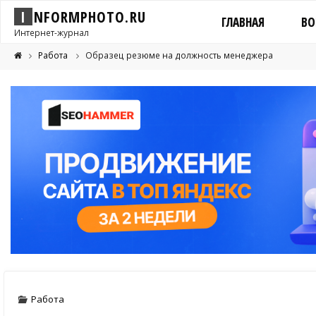
I
N
F
O
R
M
P
H
O
T
O
.
R
U
ГЛАВНАЯ
ВО
Интернет-журнал
Работа
Образец резюме на должность менеджера
Работа