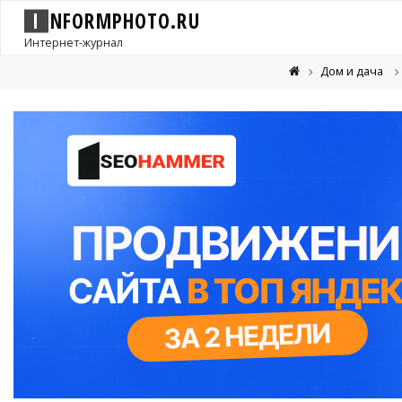
I
N
F
O
R
M
P
H
O
T
O
.
R
U
Интернет-журнал
Дом и дача