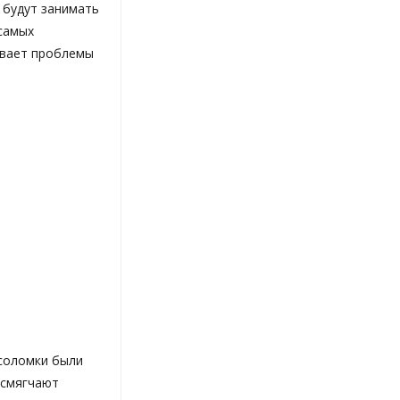
 будут занимать
 самых
ывает проблемы
соломки были
 смягчают