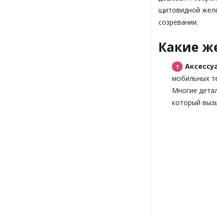
щитовидной желе
созревании.
Какие ж
Аксессу
мобильных те
Многие детал
который вызы