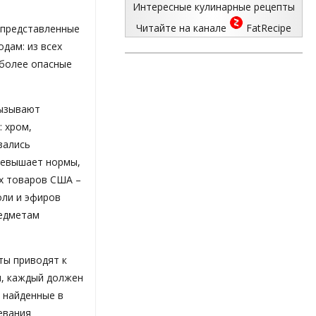
Интересные кулинарные рецепты
Читайте на канале
FatRecipe
 представленные
дам: из всех
 более опасные
Вызывают
 хром,
зались
превышает нормы,
х товаров США –
оли и эфиров
редметам
ты приводят к
и, каждый должен
, найденные в
евания