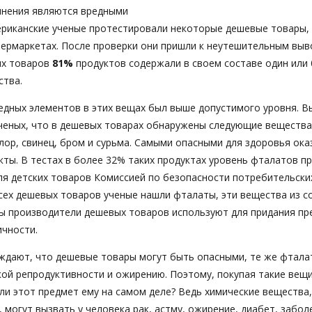
инения являются вредными
ериканские ученые протестировали некоторые дешевые товары,
пермаркетах. После проверки они пришли к неутешительным выво
ых товаров
81%
продуктов содержали в своем составе один или
ства.
едных элементов в этих вещах был выше допустимого уровня. 
ченых, что в дешевых товарах обнаружены следующие вещества:
ор, свинец, бром и сурьма. Самыми опасными для здоровья ока
кты. В тестах в более 32% таких продуктах уровень фталатов 
ля детских товаров Комиссией по безопасности потребительски
сех дешевых товаров ученые нашли фталаты, эти вещества из с
ы производители дешевых товаров используют для придания п
ичности.
ждают, что дешевые товары могут быть опасными, те же фтала
ой репродуктивности и ожирению. Поэтому, покупая такие вещ
ли этот предмет ему на самом деле? Ведь химические вещества
 могут вызвать у человека рак, астму, ожирение, диабет, забол