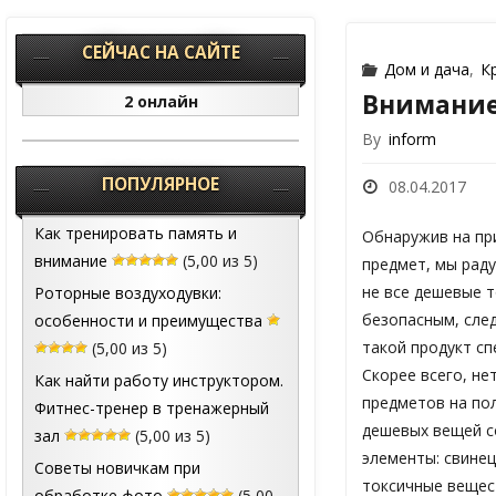
СЕЙЧАС НА САЙТЕ
Дом и дача
,
К
Внимание
2 онлайн
By
inform
ПОПУЛЯРНОЕ
08.04.2017
Как тренировать память и
Обнаружив на пр
внимание
(5,00 из 5)
предмет, мы раду
не все дешевые 
Роторные воздуходувки:
безопасным, след
особенности и преимущества
такой продукт с
(5,00 из 5)
Скорее всего, нет
Как найти работу инструктором.
предметов на пол
Фитнес-тренер в тренажерный
дешевых вещей с
зал
(5,00 из 5)
элементы: свинец
Советы новичкам при
токсичные вещес
обработке фото
(5,00