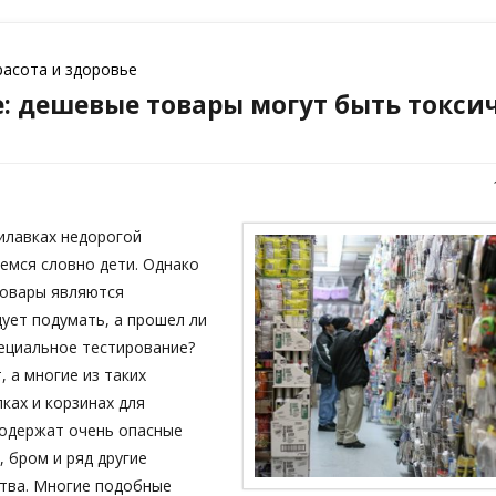
расота и здоровье
: дешевые товары могут быть токси
илавках недорогой
емся словно дети. Однако
товары являются
ует подумать, а прошел ли
пециальное тестирование?
, а многие из таких
ках и корзинах для
одержат очень опасные
, бром и ряд другие
тва. Многие подобные