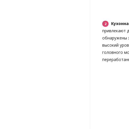
Кухонна
привлекают д
обнаружены э
высокий уров
головного мо
переработанн