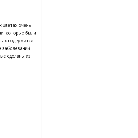
х цветах очень
ми, которые были
етах содержится
е заболеваний
рые сделаны из