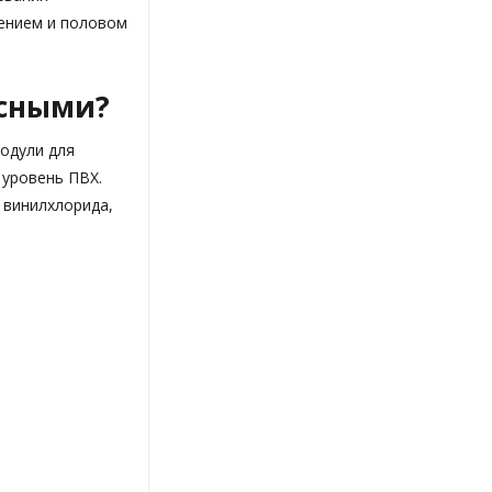
чением и половом
асными?
одули для
 уровень ПВХ.
 винилхлорида,