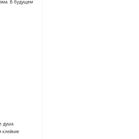
изма. В будущем
е душа.
и клейкие