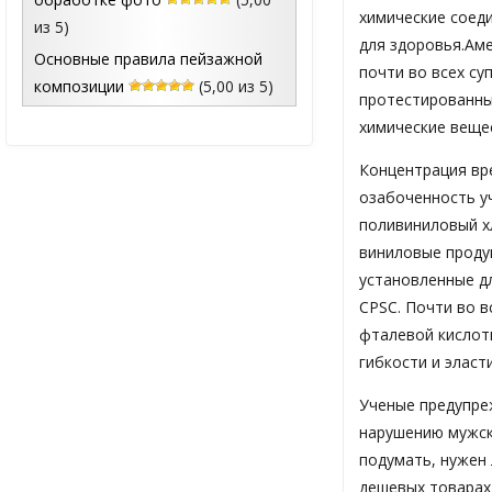
химические соед
из 5)
для здоровья.Ам
Основные правила пейзажной
почти во всех су
композиции
(5,00 из 5)
протестированн
химические веще
Концентрация вр
озабоченность у
поливиниловый хл
виниловые проду
установленные д
CPSC. Почти во в
фталевой кислот
гибкости и эласт
Ученые предупре
нарушению мужск
подумать, нужен 
дешевых товарах,