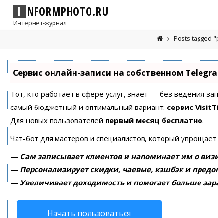
I
N
F
O
R
M
P
H
O
T
O
.
R
U
Интернет-журнал
Posts tagged 
Сервис онлайн-записи на собственном Telegr
Тот, кто работает в сфере услуг, знает — без ведения за
самый бюджетный и оптимальный вариант:
сервис VisitT
Для новых пользователей
первый месяц бесплатно
.
Чат-бот для мастеров и специалистов, который упрощает
—
Сам записывает клиентов и напоминает им о визи
—
Персонализирует скидки, чаевые, кэшбэк и предо
—
Увеличивает доходимость и помогает больше зар
Начать пользоваться