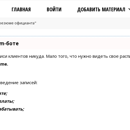
ГЛАВНАЯ
ВОЙТИ
ДОБАВИТЬ МАТЕРИАЛ
"резюме официанта"
am-боте
писи клиентов никуда. Мало того, что нужно видеть свое рас
ime.
 ведение записей:
те;
платы;
абатывать;