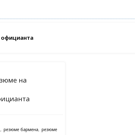
е официанта
зюме на
фицианта
е
,
резюме бармена
,
резюме