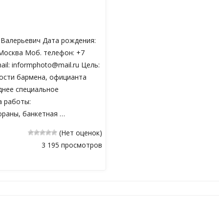
 Валерьевич Дата рождения:
 Москва Моб. телефон: +7
mail: informphoto@mail.ru Цель:
ости бармена, официанта
днее специальное
 работы:
ораны, банкетная …
(Нет оценок)
3 195 просмотров