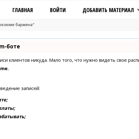
ГЛАВНАЯ
ВОЙТИ
ДОБАВИТЬ МАТЕРИАЛ
"резюме бармена"
am-боте
писи клиентов никуда. Мало того, что нужно видеть свое рас
ime.
 ведение записей:
те;
платы;
абатывать;