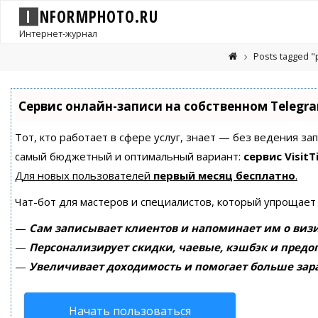
I
N
F
O
R
M
P
H
O
T
O
.
R
U
Интернет-журнал
Posts tagged 
Сервис онлайн-записи на собственном Telegr
Тот, кто работает в сфере услуг, знает — без ведения за
самый бюджетный и оптимальный вариант:
сервис VisitT
Для новых пользователей
первый месяц бесплатно
.
Чат-бот для мастеров и специалистов, который упрощает
—
Сам записывает клиентов и напоминает им о визи
—
Персонализирует скидки, чаевые, кэшбэк и предо
—
Увеличивает доходимость и помогает больше зар
Начать пользоваться