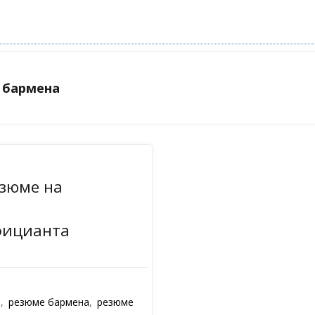
 бармена
зюме на
фицианта
е
,
резюме бармена
,
резюме