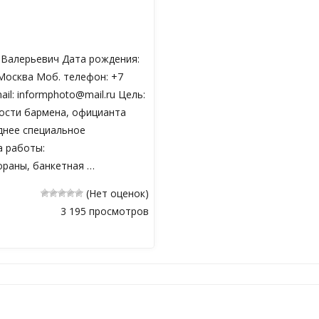
 Валерьевич Дата рождения:
 Москва Моб. телефон: +7
mail: informphoto@mail.ru Цель:
ости бармена, официанта
днее специальное
 работы:
ораны, банкетная …
(Нет оценок)
3 195 просмотров