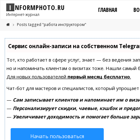
I
N
F
O
R
M
P
H
O
T
O
.
R
U
ГЛАВНАЯ
ВО
Интернет-журнал
Posts tagged "работа инструктором"
Сервис онлайн-записи на собственном Telegr
Тот, кто работает в сфере услуг, знает — без ведения за
но и напоминать клиентам о визитах тоже. Нашли самый
Для новых пользователей
первый месяц бесплатно
.
Чат-бот для мастеров и специалистов, который упрощает
—
Сам записывает клиентов и напоминает им о визи
—
Персонализирует скидки, чаевые, кэшбэк и предо
—
Увеличивает доходимость и помогает больше зар
Начать пользоваться