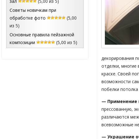
зал
(5,00 из 5)
Советы новичкам при
обработке фото
(5,00
из 5)
Основные правила пейзажной
композиции
(5,00 из 5)
декорирования п
отделки, многие
краске. Своей п
возможности сам
побелки потолка 
— Применение 
прессованную, э
различаются меж
всевозможные не
— Украшение о