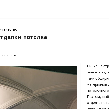
оительство
отделки потолка
потолок
Нынче на ст
рынке предс
таки обширн
материалов 
потолочного
Поэтому выб
отделки пот
полагаться 