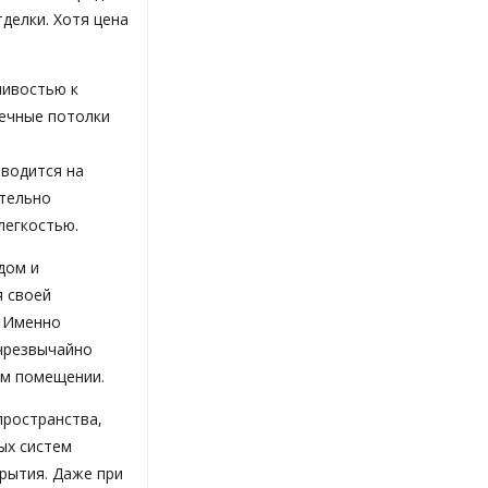
делки. Хотя цена
чивостью к
еечные потолки
зводится на
ительно
легкостью.
дом и
я своей
. Именно
 чрезвычайно
ом помещении.
пространства,
ых систем
рытия. Даже при