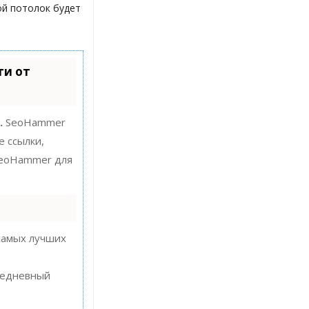
ой потолок будет
ти от
.
SeoHammer
е ссылки,
 SeoHammer для
самых лучших
ежедневный