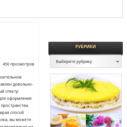
РУБРИКИ
450 просмотров
роительном
тавлен довольно-
ый спектр
для оформления
 пространства.
ирая способ
олка, вы можете
исключительно на