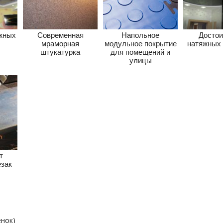
жных
Современная
Напольное
Достои
мраморная
модульное покрытие
натяжных 
штукатурка
для помещений и
улицы
т
зак
енок)