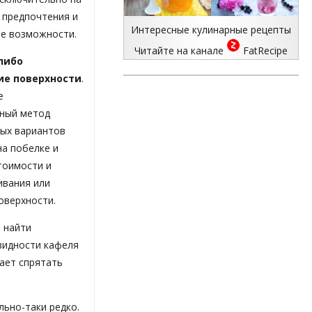
 предпочтения и
Интересные кулинарные рецепты
е возможности.
Читайте на канале
FatRecipe
либо
е поверхности
.
е
ный метод
ных вариантов
на побелке и
тоимости и
ивания или
оверхности.
о найти
видности кафеля
ает спрятать
ьно-таки редко.