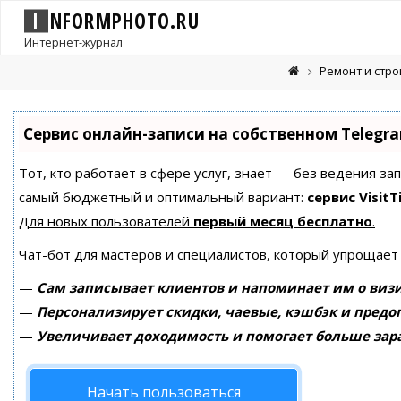
I
N
F
O
R
M
P
H
O
T
O
.
R
U
Интернет-журнал
Ремонт и стр
Сервис онлайн-записи на собственном Telegr
Тот, кто работает в сфере услуг, знает — без ведения за
самый бюджетный и оптимальный вариант:
сервис VisitT
Для новых пользователей
первый месяц бесплатно
.
Чат-бот для мастеров и специалистов, который упрощает
—
Сам записывает клиентов и напоминает им о визи
—
Персонализирует скидки, чаевые, кэшбэк и предо
—
Увеличивает доходимость и помогает больше зар
Начать пользоваться