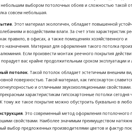
 небольшим выбором потолочных обоев и сложностью такой от
олка совсем небольшая.
рытие
. Этот материал экологичен, обладает повышенной устой
лебаниям и воздействиям влаги. За счет этих характеристик р
как правило, в офисах, а также помещениях хозяйственного и
го назначения. Материал для оформления такого потолка прои
 алюминия. Если произвести монтаж реечного покрытия действ
 порадует вас крайне продолжительным сроком эксплуатации и 
ный потолок
. Такой потолок обладает эстетичным внешним ви
овной поверхностью. Такой материал, как гипсокартон славитс
 огнеупорностью и отличными звукоизоляционными свойствами
 прекрасным характеристикам гипсокартонные потолки сегодня
 К тому же такое покрытие можно обустроить буквально в люб
нструкция
. Это современный метод оформления потолочного 
шими свойствами. Наиболее значимым преимуществом натяжн
ный выбор предложенных производителями цветов и фактур пок