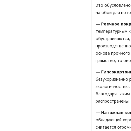
Это обусловлено
на обои для пот
— Реечное пок
температурным ко
обустраиваются, 
производственно
основе прочного
грамотно, то оно
— Гипсокартон
безукоризненно р
экологичностью,
благодаря таким
распространены.
— Натяжная ко
обладающий хоро
считается огром