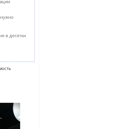
кации
 нужно
ие в десятки
мость