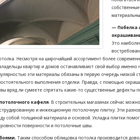
собственные
материальны
— Побелка 
окрашивани
Это наиболе
востребован
отолка. Несмотря на широчайший ассортимент более современ
 владельцы квартир и домов останавливают свой выбор именно 
опулярностью эти материалы обязаны в первую очередь низкой с
остоятельного выполнения отделки. Правда, с помощью окраш
вы вряд ли сумеете спрятать какие-то существенные дефекты п
потолочного кафеля
. В строительных магазинах сейчас можн
кструдированную и инжекционную потолочную плитку. Эти разно
ду собой толщиной материала и основой. Укладка плитки помог
ровности поверхности и потолочные швы.
боями.
Таким способом облицовка потолка производится довол