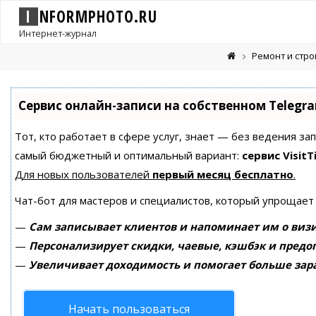
I
N
F
O
R
M
P
H
O
T
O
.
R
U
Интернет-журнал
Ремонт и стр
Сервис онлайн-записи на собственном Telegr
Тот, кто работает в сфере услуг, знает — без ведения за
самый бюджетный и оптимальный вариант:
сервис VisitT
Для новых пользователей
первый месяц бесплатно
.
Чат-бот для мастеров и специалистов, который упрощает
—
Сам записывает клиентов и напоминает им о визи
—
Персонализирует скидки, чаевые, кэшбэк и предо
—
Увеличивает доходимость и помогает больше зар
Начать пользоваться