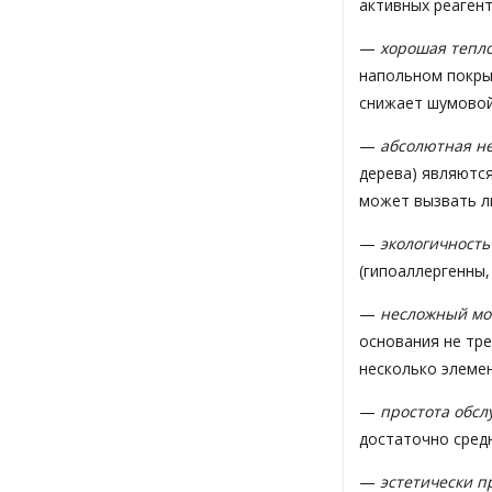
активных реаген
—
хорошая тепл
напольном покры
снижает шумовой
—
абсолютная н
дерева) являются
может вызвать л
—
экологичность
(гипоаллергенны,
—
несложный мо
основания не тре
несколько элемен
—
простота обс
достаточно сред
—
эстетически 