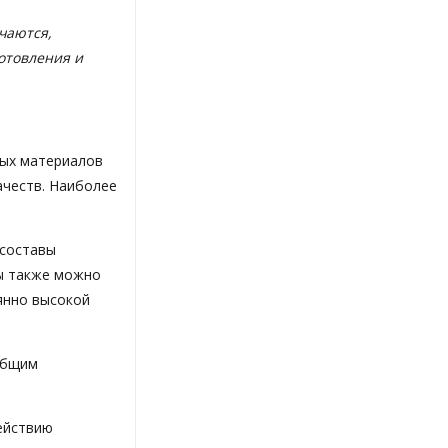
чаются,
отовления и
ных материалов
ачеств. Наиболее
 составы
ы также можно
янно высокой
общим
ействию