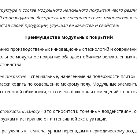
труктура и состав модульного напольного покрытия часто разли
й производитель беспрестанно совершенствует технологию изг
тав своей продукции, улучшая её качества и свойства!
Преимущества модульных покрытий
ению производственных инновационных технологий и современ
ольное модульное покрытие обладает обилием великолепных к
стоинства:
ее покрытие
– специальные, нанесённые на поверхность плиток
паски ходить по совершенно мокрому полу. Модульные элемент
я стеновой облицовки, что очень важно для помещений с посто
стойкость к износу
– это относится к точечным воздействиям, 
рузкам и истиранию от интенсивной эксплуатации;
 регулярным температурным перепадам и периодическому возд