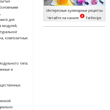
крытых
Основными
Интересные кулинарные рецепты
,
Читайте на канале
FatRecipe
мися для
а модулей,
атуральное
на, композитные
одульного типа.
анные и
бщественных
шенной
ециально