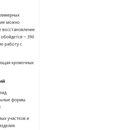
олимерных
тие можно
е восстановление
 обойдется ~ 390
ую работу с
меющая кромочных
ий
зад.
альные формы
.
вых участков и
изделия