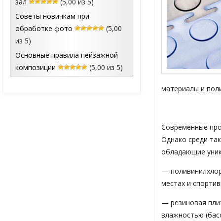
зал
(5,00 из 5)
Советы новичкам при
обработке фото
(5,00
из 5)
Основные правила пейзажной
композиции
(5,00 из 5)
материалы и пол
Современные про
Однако среди та
обладающие уник
— поливинилхлор
местах и спорти
— резиновая пли
влажностью (басс