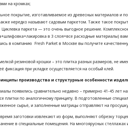
ами на кромках;
льное покрытие, изготавливаемое из древесных материалов и п
 также нередко называют садовым паркетом. Также такое покры
. Циклевка паркета — это очень выгодное решение. Комплексно
ка+шлифовка+лакировка в 3 слоя+все расходные материалы) вам
ись в компанию Fresh Parket в Москве вы получите качественн
мелкой резиновой крошки – это плитка разных размеров, не и
её фиксация при укладке осуществляется на особый клей.
ринципы производства и структурные особенности издел
иалы появились сравнительно недавно – примерно 41-45 лет на
се плитки по аналогичному принципу. В подготовленные специ
иженное сырьё, и заполненные матрицы отправляют на просушку
 время заготовки извлекают из форм, выполняют обрезку торце
ранение в специальные помещения. На многоярусных стеллажах 