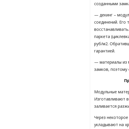
созданными замк
— декинг – моду
соединений. Его
восстанавливать
паркета (циклев
руб/м2. Обративш
гарантией.
— материалы из 
замков, поэтому 
П
Модульные матер
Изготавливают в
заливается разж
Через некоторое
укладывают на х