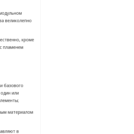
 модульном
ва великолепно
ественно, кроме
 с пламенем
ки базового
 один или
элементы;
ьным материалом
тавляют в