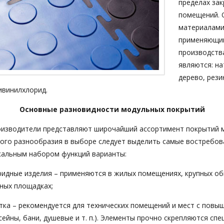
пределах за
помещений. 
материалами
применяющи
производств
являются: н
дерево, рези
ивинилхлорид.
Основные разновидности модульных покрытий
изводители представляют широчайший ассортимент покрытий м
кого разнообразия в выборе следует выделить самые востребов
альным набором функций варианты:
идные изделия – применяются в жилых помещениях, крупных о
вных площадках;
тка – рекомендуется для технических помещений и мест с повы
ейны, бани, душевые и т. п.). Элементы прочно скрепляются сп