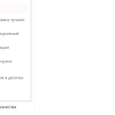
самых лучших
ежедневный
кации
 нужно
ие в десятки
 качества