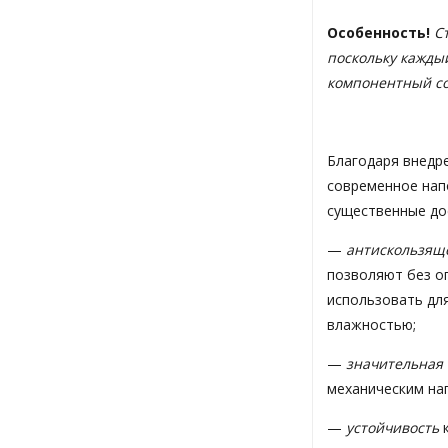
Особенность!
С
поскольку кажды
компонентный сос
Благодаря внедр
современное нап
существенные до
—
антискользящ
позволяют без о
использовать дл
влажностью;
—
значительная 
механическим наг
—
устойчивость
к