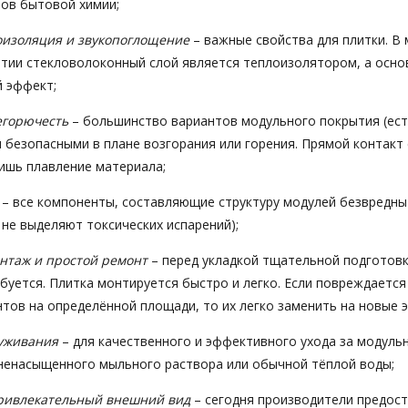
тов бытовой химии;
оизоляция и звукопоглощение
– важные свойства для плитки. В
тии стекловолоконный слой является теплоизолятором, а осно
 эффект;
егорючесть
– большинство вариантов модульного покрытия (ест
 безопасными в плане возгорания или горения. Прямой контакт
ишь плавление материала;
– все компоненты, составляющие структуру модулей безвредны
 не выделяют токсических испарений);
нтаж и простой ремонт
– перед укладкой тщательной подготов
буется. Плитка монтируется быстро и легко. Если повреждается
тов на определённой площади, то их легко заменить на новые 
луживания
– для качественного и эффективного ухода за модул
ненасыщенного мыльного раствора или обычной тёплой воды;
привлекательный внешний вид
– сегодня производители предос