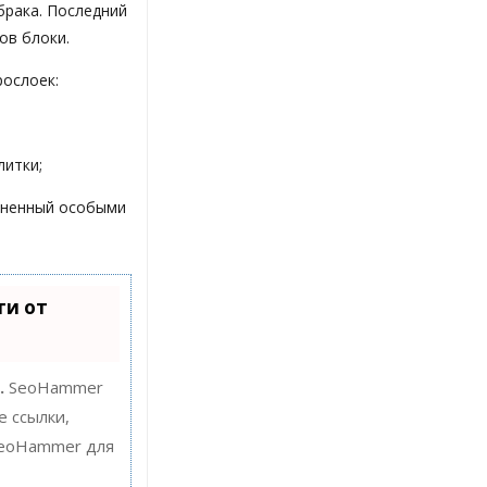
брака. Последний
ов блоки.
рослоек:
литки;
лненный особыми
ти от
.
SeoHammer
е ссылки,
 SeoHammer для