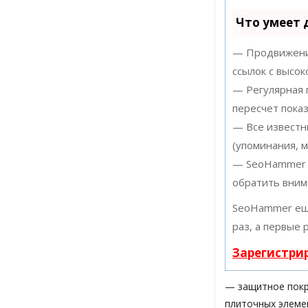
Что умеет
— Продвижение
ссылок с высок
— Регулярная 
пересчет показ
— Все известн
(упоминания, м
— SeoHammer п
обратить вним
SeoHammer ещ
раз, а первые 
Зарегистри
— защитное покр
плиточных элеме