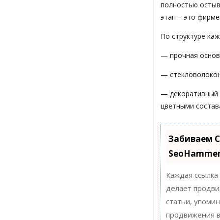
полностью остыва
этап – это фирме
По структуре каж
— прочная основ
— стекловолокон
— декоративный 
цветными состав
Забиваем С
SeoHamme
Каждая ссылка
делает продви
статьи, упоми
продвижения в