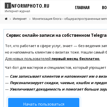
I
N
F
O
R
M
P
H
O
T
O
.
R
U
ГЛАВНАЯ
ВО
Интернет-журнал
Интернет
Монетизация блога – общераспространенные ме
Сервис онлайн-записи на собственном Telegr
Тот, кто работает в сфере услуг, знает — без ведения за
но и напоминать клиентам о визитах тоже. Нашли самый
Для новых пользователей
первый месяц бесплатно
.
Чат-бот для мастеров и специалистов, который упрощает
—
Сам записывает клиентов и напоминает им о визи
—
Персонализирует скидки, чаевые, кэшбэк и предо
—
Увеличивает доходимость и помогает больше зар
Начать пользоваться