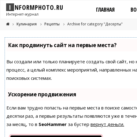
I
N
F
O
R
M
P
H
O
T
O
.
R
U
ГЛАВНАЯ
ВО
Интернет-журнал
Кулинария
Рецепты
Archive for category "Десерты"
Как продвинуть сайт на первые места?
Вы создали или только планируете создать свой сайт, но 
процесс, а целый комплекс мероприятий, направленных н
поисковых системах.
Ускорение продвижения
Если вам трудно попасть на первые места в поиске само
десятки раз, а первые результаты появляются уже в течен
за месяц, то в
SeoHammer
за бустер
вернут деньги.