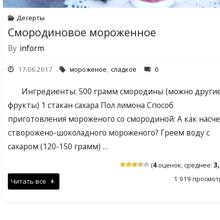
Десерты
Смородиновое мороженное
By
inform
17.06.2017
мороженое
,
сладкое
0
Ингредиенты: 500 грамм смородины (можно други
фрукты) 1 стакан сахара Пол лимона Способ
приготовления мороженого со смородиной: А как насч
створожено-шоколадного мороженого? Греем воду с
сахаром (120-150 грамм) …
(
4
оценок, среднее:
3
1 919 просмот
Читать все