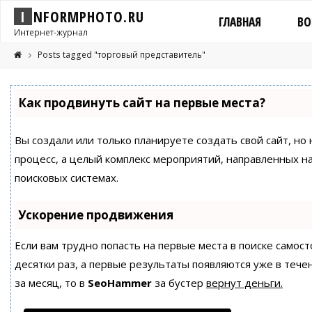
I
N
F
O
R
M
P
H
O
T
O
.
R
U
ГЛАВНАЯ
ВО
Интернет-журнал
Posts tagged "торговый представитель"
Как продвинуть сайт на первые места?
Вы создали или только планируете создать свой сайт, но 
процесс, а целый комплекс мероприятий, направленных н
поисковых системах.
Ускорение продвижения
Если вам трудно попасть на первые места в поиске само
десятки раз, а первые результаты появляются уже в течен
за месяц, то в
SeoHammer
за бустер
вернут деньги.