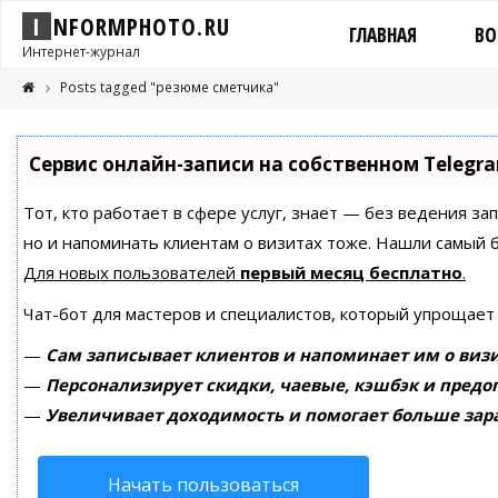
I
N
F
O
R
M
P
H
O
T
O
.
R
U
ГЛАВНАЯ
ВО
Интернет-журнал
Posts tagged "резюме сметчика"
Сервис онлайн-записи на собственном Telegr
Тот, кто работает в сфере услуг, знает — без ведения за
но и напоминать клиентам о визитах тоже. Нашли самый
Для новых пользователей
первый месяц бесплатно
.
Чат-бот для мастеров и специалистов, который упрощает
—
Сам записывает клиентов и напоминает им о визи
—
Персонализирует скидки, чаевые, кэшбэк и предо
—
Увеличивает доходимость и помогает больше зар
Начать пользоваться