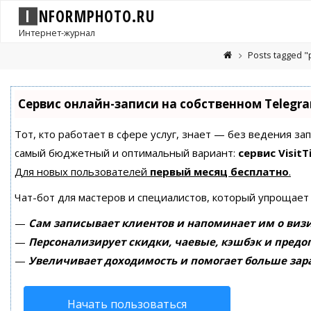
I
N
F
O
R
M
P
H
O
T
O
.
R
U
Интернет-журнал
Posts tagged 
Сервис онлайн-записи на собственном Telegr
Тот, кто работает в сфере услуг, знает — без ведения за
самый бюджетный и оптимальный вариант:
сервис VisitT
Для новых пользователей
первый месяц бесплатно
.
Чат-бот для мастеров и специалистов, который упрощает
—
Сам записывает клиентов и напоминает им о визи
—
Персонализирует скидки, чаевые, кэшбэк и предо
—
Увеличивает доходимость и помогает больше зар
Начать пользоваться