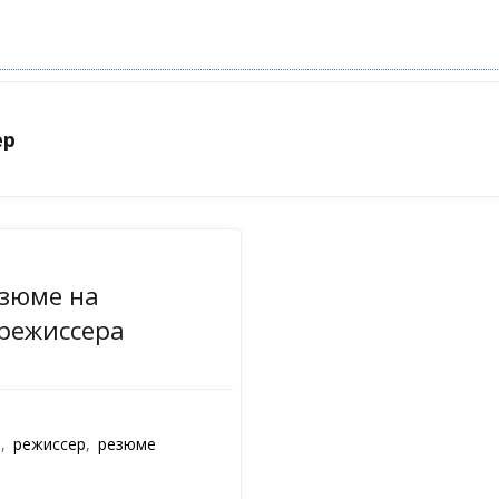
ер
зюме на
режиссера
е
,
режиссер
,
резюме