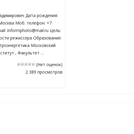
адимирович Дата рождения:
 Москва Моб. телефон: +7
mail: informphoto@mail.ru Цель:
сти режиссера Образование:
троэнергетика Московский
ститут , Факультет …
(Нет оценок)
2 389 просмотров