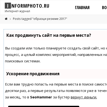
I
N
F
O
R
M
P
H
O
T
O
.
R
U
ГЛАВНАЯ
ВО
Интернет-журнал
Posts tagged "образци резюме 2017"
Как продвинуть сайт на первые места?
Вы создали или только планируете создать свой сайт, но 
процесс, а целый комплекс мероприятий, направленных н
поисковых системах.
Ускорение продвижения
Если вам трудно попасть на первые места в поиске само
десятки раз, а первые результаты появляются уже в течен
за месяц, то в
SeoHammer
за бустер
вернут деньги.