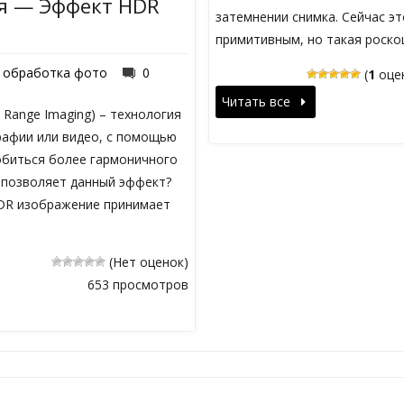
я — Эффект HDR
затемнении снимка. Сейчас э
примитивным, но такая роск
обработка фото
0
(
1
оцен
Читать все
 Range Imaging) – технология
афии или видео, с помощью
биться более гармоничного
 позволяет данный эффект?
R изображение принимает
(Нет оценок)
653 просмотров