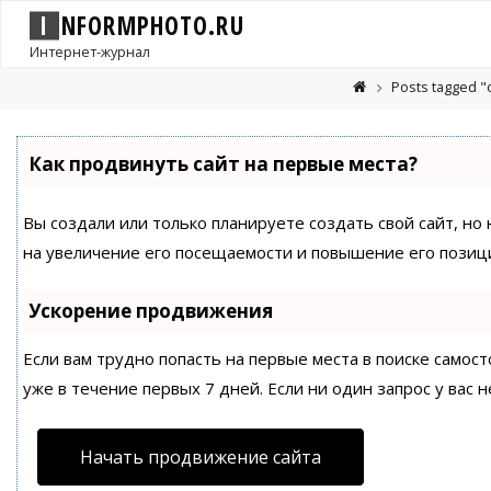
I
N
F
O
R
M
P
H
O
T
O
.
R
U
Интернет-журнал
Posts tagged 
Как продвинуть сайт на первые места?
Вы создали или только планируете создать свой сайт, но
на увеличение его посещаемости и повышение его позици
Ускорение продвижения
Если вам трудно попасть на первые места в поиске само
уже в течение первых 7 дней. Если ни один запрос у вас н
Начать продвижение сайта