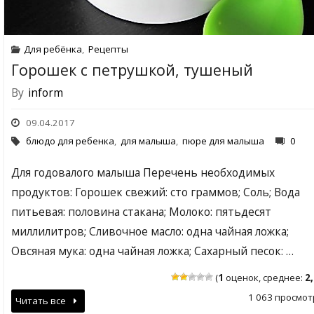
Для ребёнка
,
Рецепты
Горошек с петрушкой, тушеный
By
inform
09.04.2017
блюдо для ребенка
,
для малыша
,
пюре для малыша
0
Для годовалого малыша Перечень необходимых
продуктов: Горошек свежий: сто граммов; Соль; Вода
питьевая: половина стакана; Молоко: пятьдесят
миллилитров; Сливочное масло: одна чайная ложка;
Овсяная мука: одна чайная ложка; Сахарный песок: …
(
1
оценок, среднее:
2
1 063 просмот
Читать все