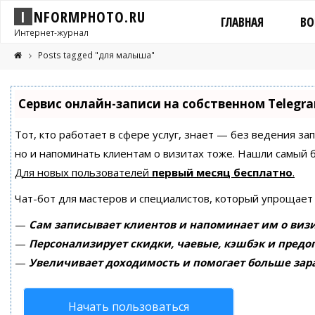
I
N
F
O
R
M
P
H
O
T
O
.
R
U
ГЛАВНАЯ
ВО
Интернет-журнал
Posts tagged "для малыша"
Сервис онлайн-записи на собственном Telegr
Тот, кто работает в сфере услуг, знает — без ведения за
но и напоминать клиентам о визитах тоже. Нашли самый
Для новых пользователей
первый месяц бесплатно
.
Чат-бот для мастеров и специалистов, который упрощает
—
Сам записывает клиентов и напоминает им о визи
—
Персонализирует скидки, чаевые, кэшбэк и предо
—
Увеличивает доходимость и помогает больше зар
Начать пользоваться