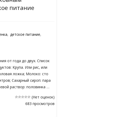
кое питание
енка
,
детское питание
,
ния от года до двух. Список
ктов: Крупа. Или рис, или
оловая ложка; Молоко: сто
тров; Сахарный сироп: пара
левой раствор: половинка …
(Нет оценок)
683 просмотров