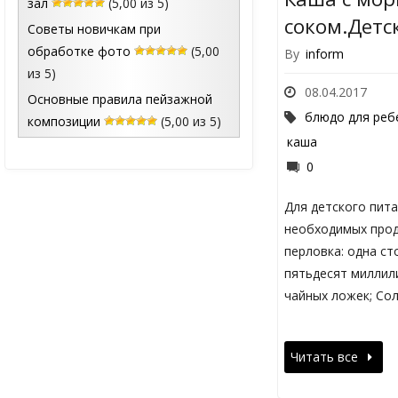
зал
(5,00 из 5)
соком.Детс
Советы новичкам при
обработке фото
(5,00
By
inform
из 5)
08.04.2017
Основные правила пейзажной
блюдо для реб
композиции
(5,00 из 5)
каша
0
Для детского пита
необходимых проду
перловка: одна ст
пятьдесят миллили
чайных ложек; Со
Читать все