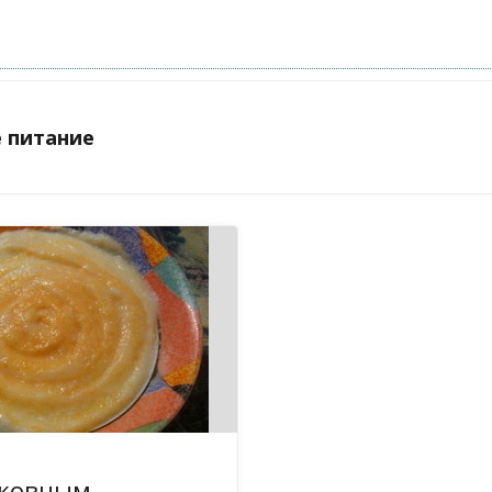
е питание
рковным