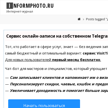
I
N
F
O
R
M
P
H
O
T
O
.
R
U
Интернет-журнал
Posts tagged 
Сервис онлайн-записи на собственном Telegr
Тот, кто работает в сфере услуг, знает — без ведения за
самый бюджетный и оптимальный вариант:
сервис VisitT
Для новых пользователей
первый месяц бесплатно
.
Чат-бот для мастеров и специалистов, который упрощает
—
Сам записывает клиентов и напоминает им о визи
—
Персонализирует скидки, чаевые, кэшбэк и предо
—
Увеличивает доходимость и помогает больше зар
Начать пользоваться