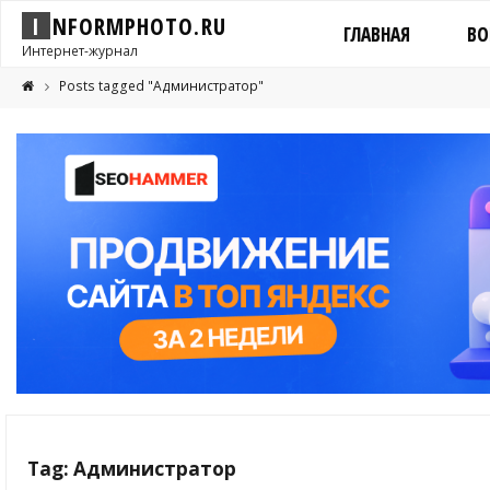
I
N
F
O
R
M
P
H
O
T
O
.
R
U
ГЛАВНАЯ
ВО
Интернет-журнал
Posts tagged "Администратор"
Tag: Администратор