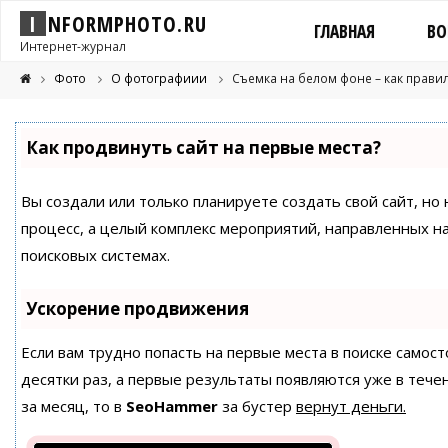
I
N
F
O
R
M
P
H
O
T
O
.
R
U
ГЛАВНАЯ
ВО
Интернет-журнал
Фото
О фотографиии
Съемка на белом фоне – как прави
Как продвинуть сайт на первые места?
Вы создали или только планируете создать свой сайт, но 
процесс, а целый комплекс мероприятий, направленных н
поисковых системах.
Ускорение продвижения
Если вам трудно попасть на первые места в поиске само
десятки раз, а первые результаты появляются уже в течен
за месяц, то в
SeoHammer
за бустер
вернут деньги.