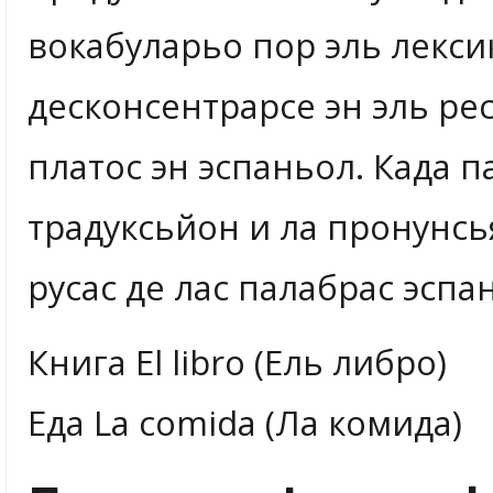
вокабуларьо пор эль лекси
десконсентрарсе эн эль рес
платос эн эспаньол. Када п
традуксьйон и ла пронунсь
русас де лас палабрас эспа
Книга El libro (Ель либро)
Еда La comida (Ла комида)