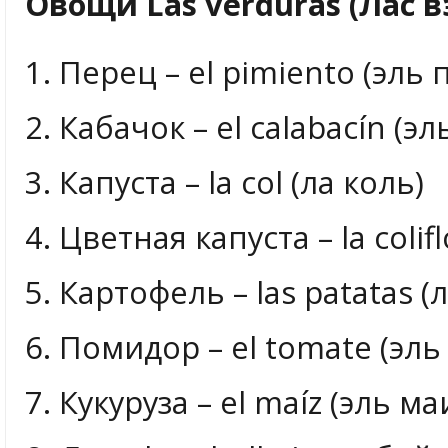
Овощи Las verduras (Лас в
1. Перец – el pimiento (эль
2. Кабачок – el calabacín (э
3. Капуста – la col (ла коль)
4. Цветная капуста – la colif
5. Картофель – las patatas (
6. Помидор – el tomate (эль
7. Кукуруза – el maíz (эль ма