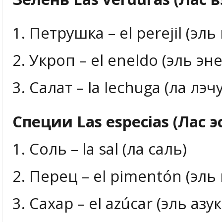
1. Петрушка – el perejil (эл
2. Укроп – el eneldo (эль эн
3. Салат – la lechuga (ла лэч
Специи Las especias (Лас э
1. Соль – la sal (ла саль)
2. Перец – el pimentón (эл
3. Сахар – el azúcar (эль азу