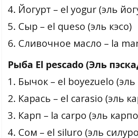
4. Йогурт – el yogur (эль йог
5. Сыр – el queso (эль кэсо)
6. Сливочное масло – la man
Рыба El pescado (Эль пэска
1. Бычок – el boyezuelo (эль
2. Карась – el carasio (эль к
3. Карп – la carpo (эль карпо
4. Сом – el siluro (эль силуро