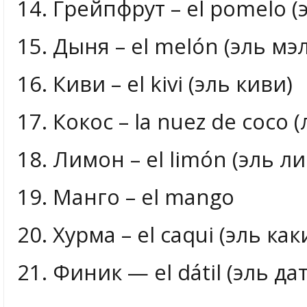
14. Грейпфрут – el pomelo (
15. Дыня – el melón (эль мэ
16. Киви – el kivi (эль киви)
17. Кокос – la nuez de coco (
18. Лимон – el limón (эль л
19. Манго – el mango
20. Хурма – el caqui (эль как
21. Финик — el dátil (эль да