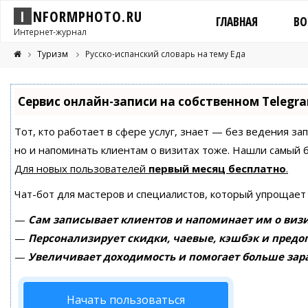
I
N
F
O
R
M
P
H
O
T
O
.
R
U
ГЛАВНАЯ
ВО
Интернет-журнал
Туризм
Русско-испанский словарь на тему Еда
Сервис онлайн-записи на собственном Telegr
Тот, кто работает в сфере услуг, знает — без ведения за
но и напоминать клиентам о визитах тоже. Нашли самый
Для новых пользователей
первый месяц бесплатно
.
Чат-бот для мастеров и специалистов, который упрощает
—
Сам записывает клиентов и напоминает им о визи
—
Персонализирует скидки, чаевые, кэшбэк и предо
—
Увеличивает доходимость и помогает больше зар
Начать пользоваться