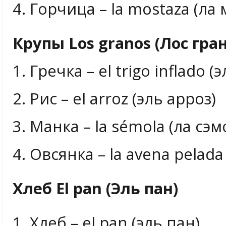
4. Горчица – la mostaza (ла 
Крупы Los granos (Лос гран
1. Гречка – el trigo inflado 
2. Рис – el arroz (эль арроз)
3. Манка – la sémola (ла сэм
4. Овсянка – la avena pelada
Хлеб El pan (Эль пан)
1. Хлеб – el pan (эль пан)