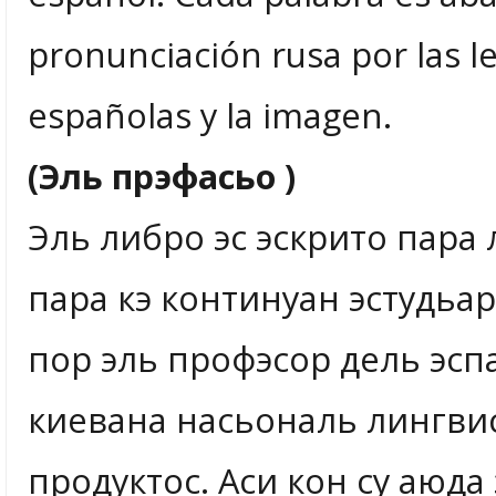
pronunciación rusa por las le
españolas y la imagen.
(Эль прэфасьо )
Эль либро эс эскрито пара
пара кэ континуан эстудьар
пор эль профэсор дель эсп
киевана насьональ лингвист
продуктос. Аси кон су аюда