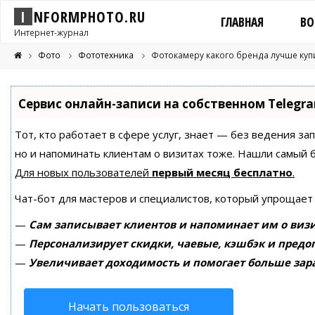
I
N
F
O
R
M
P
H
O
T
O
.
R
U
ГЛАВНАЯ
ВО
Интернет-журнал
Фото
Фототехника
Фотокамеру какого бренда лучше купи
Сервис онлайн-записи на собственном Telegr
Тот, кто работает в сфере услуг, знает — без ведения за
но и напоминать клиентам о визитах тоже. Нашли самый
Для новых пользователей
первый месяц бесплатно
.
Чат-бот для мастеров и специалистов, который упрощает
—
Сам записывает клиентов и напоминает им о визи
—
Персонализирует скидки, чаевые, кэшбэк и предо
—
Увеличивает доходимость и помогает больше зар
Начать пользоваться