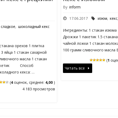
By
inform
17.06.2017
изюм
,
кекс
сладкое
,
шоколадный кекс
Ингредиенты: 1 стакан изюма 
Дрожжи 1 пакетик 1.5 стакана
чайной ложки 1 стакан молока
такана орехов 1 плитка
100 грамм сливочного масла 
3 яйца 1 стакан сахарной
ливочного масла 1 стакан
(
1
оцен
 пакетик Способ
Читать все
коладного кекса: …
(
4
оценок, среднее:
4,00
)
4 183 просмотров