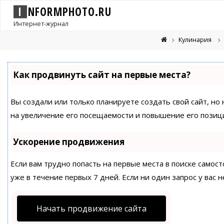
I
N
F
O
R
M
P
H
O
T
O
.
R
U
Интернет-журнал
Кулинария
Как продвинуть сайт на первые места?
Вы создали или только планируете создать свой сайт, но
на увеличение его посещаемости и повышение его позици
Ускорение продвижения
Если вам трудно попасть на первые места в поиске само
уже в течение первых 7 дней. Если ни один запрос у вас н
Начать продвижение сайта