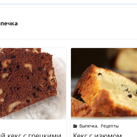
ыпечка
Выпечка
,
Рецепты
 кекс с грецкими
Кекс с изюмом