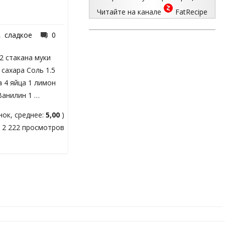
Читайте на канале
FatRecipe
,
сладкое
0
2 стакана муки
 сахара Соль 1.5
 4 яйца 1 лимон
Ванилин 1 …
ок, среднее:
5,00
)
2 222 просмотров