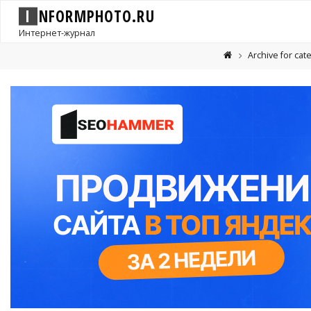
I
N
F
O
R
M
P
H
O
T
O
.
R
U
Интернет-журнал
Archive for cat