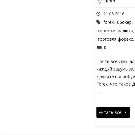
By
inform
21.05.2016
forex
,
брокер
,
торговая валюта
торговля форекс
0
Почти все слышали
каждый задумывал
Давайте попробуе
Forex, что такое 
…
Читать все