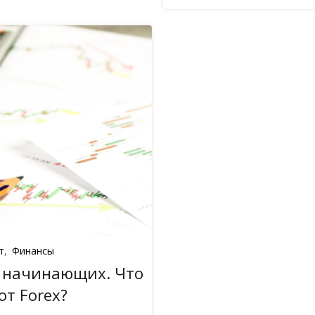
т
,
Финансы
 начинающих. Что
от Forex?