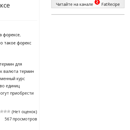
ксе
Читайте на канале
FatRecipe
а форексе
,
о такое форекс
термин для
ик валюта термин
бменный курс
во единиц
могут приобрести
(Нет оценок)
567 просмотров