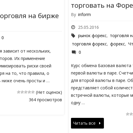
торговать на Форе
орговля на бирже
By
inform
25.05.2016
рынок форекс
,
торговля н
0
торговля форекс
,
форекс
,
Чт
 зависит от нескольких,
0
торов. Их применение
Курс обмена Базовая валюта 
имизировать риски своей
первой валюты в паре. Счетч
ря на то, что правила, о
для второй валюты в паре. О
ь ниже очень просты и …
представляет собой количест
(Нет оценок)
встречной валюты, которые 
364 просмотров
одну …
Читать все