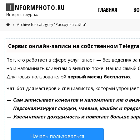
I
N
F
O
R
M
P
H
O
T
O
.
R
U
ГЛАВНАЯ
ВО
Интернет-журнал
Archive for category "Раскрутка сайта"
Сервис онлайн-записи на собственном Telegr
Тот, кто работает в сфере услуг, знает — без ведения за
но и напоминать клиентам о визитах тоже. Нашли самый
Для новых пользователей
первый месяц бесплатно
.
Чат-бот для мастеров и специалистов, который упрощает
—
Сам записывает клиентов и напоминает им о визи
—
Персонализирует скидки, чаевые, кэшбэк и предо
—
Увеличивает доходимость и помогает больше зар
Начать пользоваться