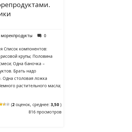
орепродуктами.
ики
морекпродукты
0
ня Список компонентов:
 рисовой крупы; Половина
смеси; Одна баночка –
уктов. Брать надо
. Одна столовая ложка
Немного растительного масла;
(
2
оценок, среднее:
3,50
)
816 просмотров