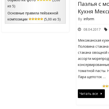
Паэлья с м
из 5)
Кухня Мекс
Основные правила пейзажной
By
inform
композиции
(5,00 из 5)
08.04.2017
Мексиканская кух
Половина стакана
стакана овощной 
ассорти морепрод
консервированные
томатной пасты. 
Пара щепоток …
Читать все