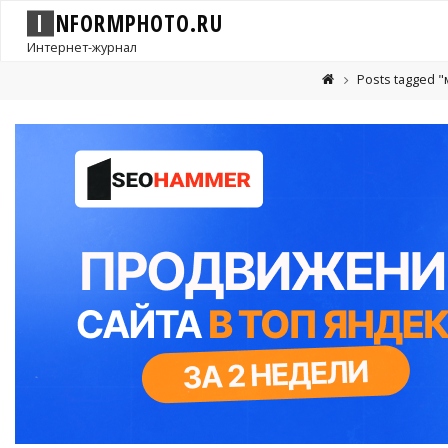
I
N
F
O
R
M
P
H
O
T
O
.
R
U
Интернет-журнал
Posts tagged 